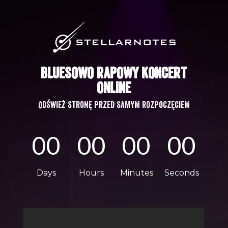
GŁÓWNA
KONTAKT
BLUESOWO RAPOWY KONCERT
PATRONI
ONLINE
CART
Odśwież stronę przed samym rozpoczęciem
SEARCH
00
00
00
00
Days
Hours
Minutes
Seconds