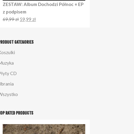
ZESTAW: Album Dochodzi Północ + EP
z podpisem
69,99
zł
59,99
zł
Product Categories
Koszulki
Muzyka
Płyty CD
Ubrania
Wszystko
Top Rated Products