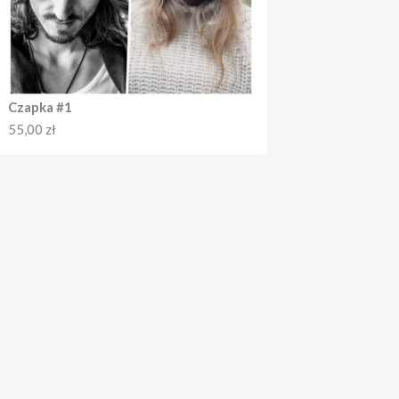
Czapka #1
55,00
zł