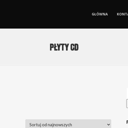
GŁÓWNA
KONT
Płyty CD
S
F