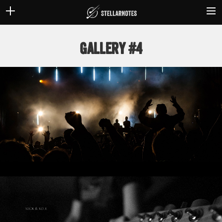
GŁÓWNA
Gallery #4
KONTAKT
PATRONI
CART
SEARCH